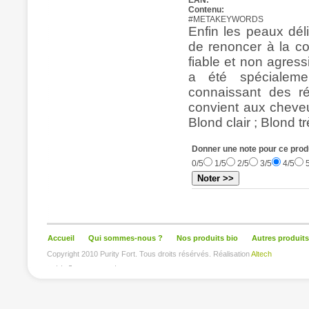
EAN:
Contenu:
#METAKEYWORDS
Enfin les peaux dél
de renoncer à la co
fiable et non agre
a été spécialeme
connaissant des ré
convient aux cheveu
Blond clair ; Blond tr
Donner une note pour ce produ
0/5
1/5
2/5
3/5
4/5
Noter >>
Accueil
Qui sommes-nous ?
Nos produits bio
Autres produits
Copyright 2010 Purity Fort. Tous droits résérvés. Réalisation
Altech