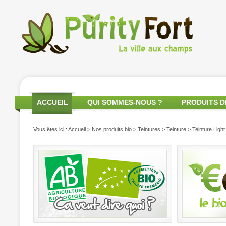
ACCUEIL
QUI SOMMES-NOUS ?
PRODUITS D
Vous êtes ici :
Accueil
>
Nos produits bio
>
Teintures
>
Teinture
> Teinture Ligh